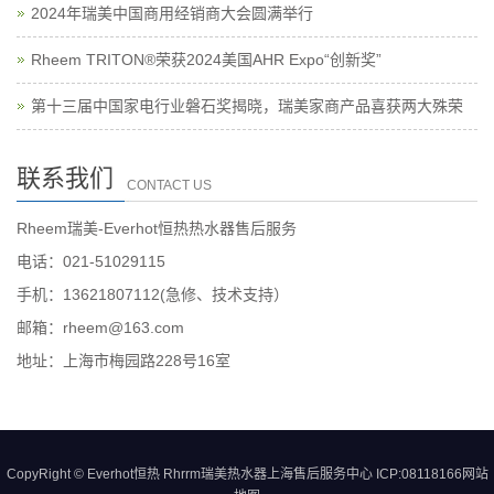
2024年瑞美中国商用经销商大会圆满举行
Rheem TRITON®荣获2024美国AHR Expo“创新奖”
第十三届中国家电行业磐石奖揭晓，瑞美家商产品喜获两大殊荣
联系我们
CONTACT US
Rheem瑞美-Everhot恒热热水器售后服务
电话：021-51029115
手机：13621807112(急修、技术支持）
邮箱：rheem@163.com
地址：上海市梅园路228号16室
CopyRight © Everhot恒热 Rhrrm瑞美热水器上海售后服务中心 ICP:08118166
网站